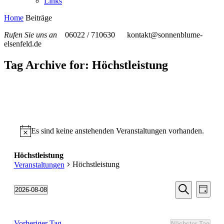
Links
Home
Beiträge
Rufen Sie uns an
06022 / 710630
kontakt@sonnenblume-
elsenfeld.de
Tag Archive for: Höchstleistung
Es sind keine anstehenden Veranstaltungen vorhanden.
Höchstleistung
Höchstleistung
Veranstaltungen
Veransta
Vera
2026-08-08
Tag
Ansic
Suche
Datum
Suche
Navi
wählen.
und
Vorheriger Tag
Nächster Tag