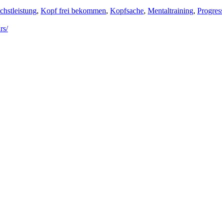
chstleistung
,
Kopf frei bekommen
,
Kopfsache
,
Mentaltraining
,
Progres
rs/