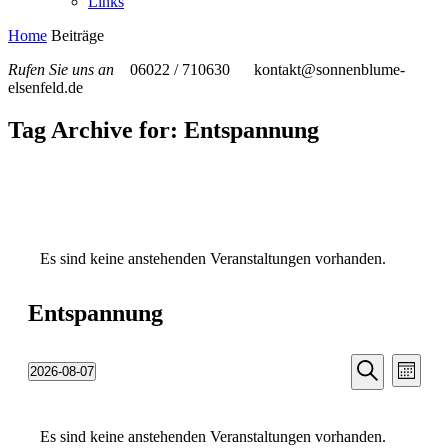
Links
Home
Beiträge
Rufen Sie uns an
06022 / 710630
kontakt@sonnenblume-
elsenfeld.de
Tag Archive for: Entspannung
Es sind keine anstehenden Veranstaltungen vorhanden.
Entspannung
Veransta
Vera
2026-08-07
Monat
Ansic
Suche
Datum
Suche
Navi
wählen.
und
Es sind keine anstehenden Veranstaltungen vorhanden.
Ansichten