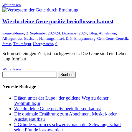
Weiterlesen
+
Wie du deine Gene positiv beeinflussen kannst
,
,
sonnenblume
2. September 2024
24. Dezember 2024
Blog
,
Abnehmen
,
Alltagsstress
,
Basische Nahrungsmittel
,
Diät
,
Entspannung
,
Gen
,
Gene
,
Genetik
,
,
Stress
,
Traumfigur
,
Übergewicht
0
Schon seit einigen Zeit, ist nachgewiesen: Die Gene sind ein Leben
lang formbar!
Weiterlesen
Neueste Beiträge
Diäten unter der Lupe : der goldene Weg zu deiner
Wohlfühlfigur
Wie du deine Gene positiv beeinflussen kannst
Die optimale Ernährung zum Abnehmen, Muskel- oder
Ausdaueraufbau
5 Gründe warum es schwer ist nach der Schwangerschaft
seine Pfunde loszuwerden