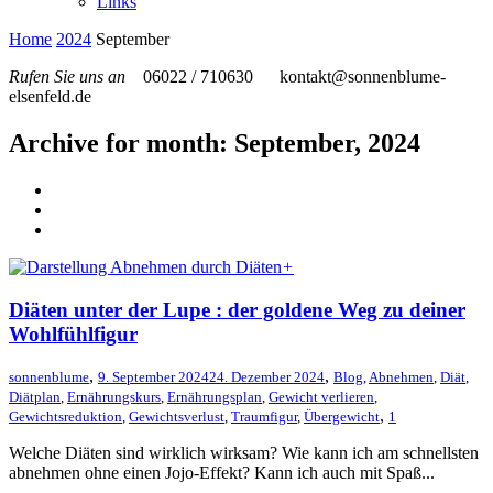
Links
Home
2024
September
Rufen Sie uns an
06022 / 710630
kontakt@sonnenblume-
elsenfeld.de
Archive for month: September, 2024
+
Diäten unter der Lupe : der goldene Weg zu deiner
Wohlfühlfigur
,
,
sonnenblume
9. September 2024
24. Dezember 2024
Blog
,
Abnehmen
,
Diät
,
Diätplan
,
Ernährungskurs
,
Ernährungsplan
,
Gewicht verlieren
,
,
Gewichtsreduktion
,
Gewichtsverlust
,
Traumfigur
,
Übergewicht
1
Welche Diäten sind wirklich wirksam? Wie kann ich am schnellsten
abnehmen ohne einen Jojo-Effekt? Kann ich auch mit Spaß...